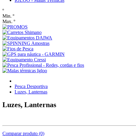
IGLOO - Malas Térmicas
º
Min. º
Max. º
Pesca Desportiva
Luzes, Lanternas
Luzes, Lanternas
Comparar produto (0)