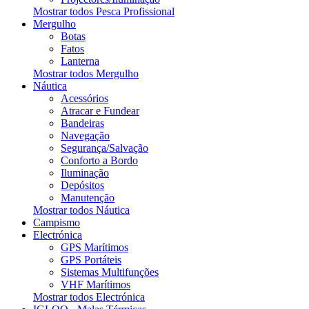
Mostrar todos Pesca Profissional
Mergulho
Botas
Fatos
Lanterna
Mostrar todos Mergulho
Náutica
Acessórios
Atracar e Fundear
Bandeiras
Navegação
Segurança/Salvação
Conforto a Bordo
Iluminação
Depósitos
Manutenção
Mostrar todos Náutica
Campismo
Electrónica
GPS Marítimos
GPS Portáteis
Sistemas Multifunções
VHF Marítimos
Mostrar todos Electrónica