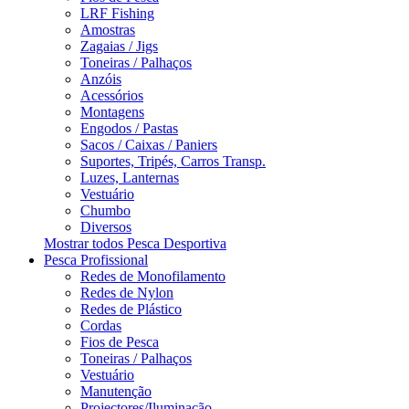
LRF Fishing
Amostras
Zagaias / Jigs
Toneiras / Palhaços
Anzóis
Acessórios
Montagens
Engodos / Pastas
Sacos / Caixas / Paniers
Suportes, Tripés, Carros Transp.
Luzes, Lanternas
Vestuário
Chumbo
Diversos
Mostrar todos Pesca Desportiva
Pesca Profissional
Redes de Monofilamento
Redes de Nylon
Redes de Plástico
Cordas
Fios de Pesca
Toneiras / Palhaços
Vestuário
Manutenção
Projectores/Iluminação