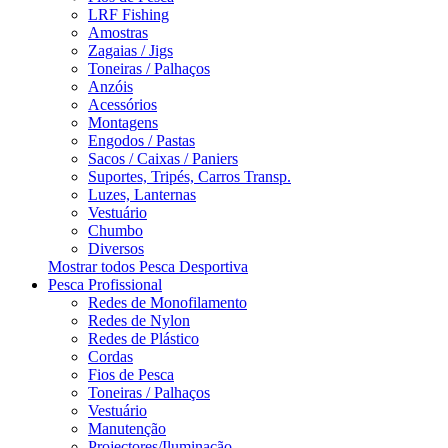
LRF Fishing
Amostras
Zagaias / Jigs
Toneiras / Palhaços
Anzóis
Acessórios
Montagens
Engodos / Pastas
Sacos / Caixas / Paniers
Suportes, Tripés, Carros Transp.
Luzes, Lanternas
Vestuário
Chumbo
Diversos
Mostrar todos Pesca Desportiva
Pesca Profissional
Redes de Monofilamento
Redes de Nylon
Redes de Plástico
Cordas
Fios de Pesca
Toneiras / Palhaços
Vestuário
Manutenção
Projectores/Iluminação