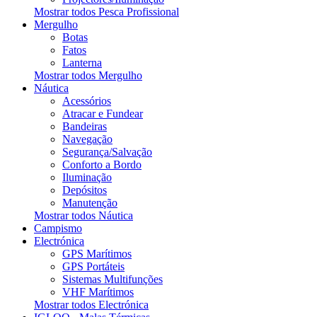
Mostrar todos Pesca Profissional
Mergulho
Botas
Fatos
Lanterna
Mostrar todos Mergulho
Náutica
Acessórios
Atracar e Fundear
Bandeiras
Navegação
Segurança/Salvação
Conforto a Bordo
Iluminação
Depósitos
Manutenção
Mostrar todos Náutica
Campismo
Electrónica
GPS Marítimos
GPS Portáteis
Sistemas Multifunções
VHF Marítimos
Mostrar todos Electrónica