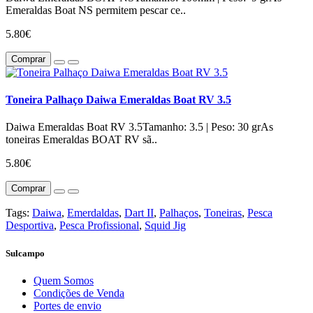
Emeraldas Boat NS permitem pescar ce..
5.80€
Comprar
Toneira Palhaço Daiwa Emeraldas Boat RV 3.5
Daiwa Emeraldas Boat RV 3.5Tamanho: 3.5 | Peso: 30 grAs
toneiras Emeraldas BOAT RV sã..
5.80€
Comprar
Tags:
Daiwa
,
Emerdaldas
,
Dart II
,
Palhaços
,
Toneiras
,
Pesca
Desportiva
,
Pesca Profissional
,
Squid Jig
Sulcampo
Quem Somos
Condições de Venda
Portes de envio