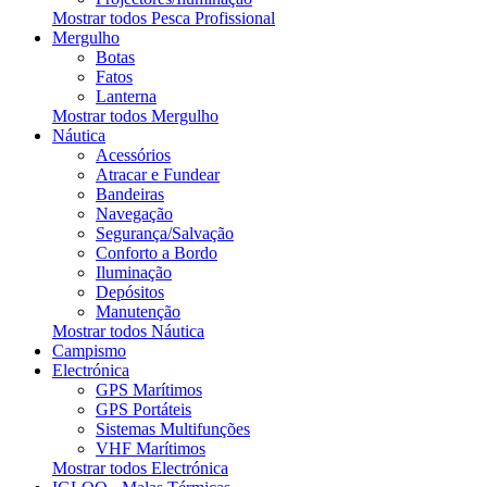
Mostrar todos Pesca Profissional
Mergulho
Botas
Fatos
Lanterna
Mostrar todos Mergulho
Náutica
Acessórios
Atracar e Fundear
Bandeiras
Navegação
Segurança/Salvação
Conforto a Bordo
Iluminação
Depósitos
Manutenção
Mostrar todos Náutica
Campismo
Electrónica
GPS Marítimos
GPS Portáteis
Sistemas Multifunções
VHF Marítimos
Mostrar todos Electrónica