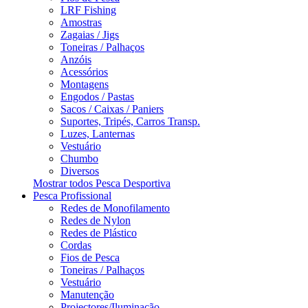
LRF Fishing
Amostras
Zagaias / Jigs
Toneiras / Palhaços
Anzóis
Acessórios
Montagens
Engodos / Pastas
Sacos / Caixas / Paniers
Suportes, Tripés, Carros Transp.
Luzes, Lanternas
Vestuário
Chumbo
Diversos
Mostrar todos Pesca Desportiva
Pesca Profissional
Redes de Monofilamento
Redes de Nylon
Redes de Plástico
Cordas
Fios de Pesca
Toneiras / Palhaços
Vestuário
Manutenção
Projectores/Iluminação