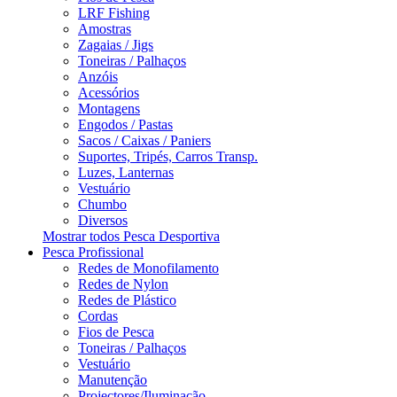
LRF Fishing
Amostras
Zagaias / Jigs
Toneiras / Palhaços
Anzóis
Acessórios
Montagens
Engodos / Pastas
Sacos / Caixas / Paniers
Suportes, Tripés, Carros Transp.
Luzes, Lanternas
Vestuário
Chumbo
Diversos
Mostrar todos Pesca Desportiva
Pesca Profissional
Redes de Monofilamento
Redes de Nylon
Redes de Plástico
Cordas
Fios de Pesca
Toneiras / Palhaços
Vestuário
Manutenção
Projectores/Iluminação