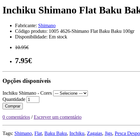
Inchiku Shimano Flat Baku Ba
Fabricante:
Shimano
Código produto: 1005 4626-Shimano Flat Baku Baku 100gr
Disponibilidade: Em stock
10.95€
7.95€
Opções disponíveis
Inchiku Shimano - Cores
Quantidade
Comprar
0 comentários
/
Escrever um comentário
Tags:
Shimano
,
Flat
,
Baku Baku
,
Inchiku
,
Zagaias
,
Jigs
,
Pesca Despo