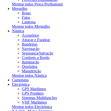
Mostrar todos Pesca Profissional
Mergulho
Botas
Fatos
Lanterna
Mostrar todos Mergulho
Náutica
Acessórios
Atracar e Fundear
Bandeiras
Navegação
Segurança/Salvação
Conforto a Bordo
Iluminação
Depósitos
Manutenção
Mostrar todos Náutica
Campismo
Electrónica
GPS Marítimos
GPS Portáteis
Sistemas Multifunções
VHF Marítimos
Mostrar todos Electrónica