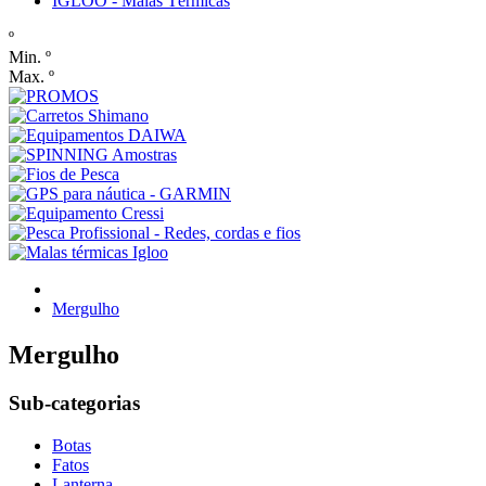
IGLOO - Malas Térmicas
º
Min. º
Max. º
Mergulho
Mergulho
Sub-categorias
Botas
Fatos
Lanterna