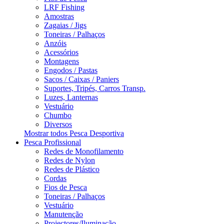
LRF Fishing
Amostras
Zagaias / Jigs
Toneiras / Palhaços
Anzóis
Acessórios
Montagens
Engodos / Pastas
Sacos / Caixas / Paniers
Suportes, Tripés, Carros Transp.
Luzes, Lanternas
Vestuário
Chumbo
Diversos
Mostrar todos Pesca Desportiva
Pesca Profissional
Redes de Monofilamento
Redes de Nylon
Redes de Plástico
Cordas
Fios de Pesca
Toneiras / Palhaços
Vestuário
Manutenção
Projectores/Iluminação