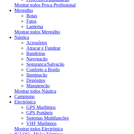
Mostrar todos Pesca Profissional
Mergulho
Botas
Fatos
Lanterna
Mostrar todos Mergulho
Náutica
Acessórios
Atracar e Fundear
Bandeiras
Navegação
Segurança/Salvação
Conforto a Bordo
Iluminação
Depósitos
Manutenção
Mostrar todos Náutica
Campismo
Electrónica
GPS Marítimos
GPS Portáteis
Sistemas Multifunções
VHF Marítimos
Mostrar todos Electrónica