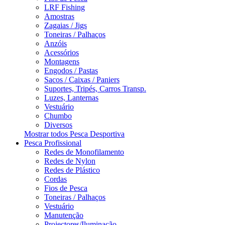
LRF Fishing
Amostras
Zagaias / Jigs
Toneiras / Palhaços
Anzóis
Acessórios
Montagens
Engodos / Pastas
Sacos / Caixas / Paniers
Suportes, Tripés, Carros Transp.
Luzes, Lanternas
Vestuário
Chumbo
Diversos
Mostrar todos Pesca Desportiva
Pesca Profissional
Redes de Monofilamento
Redes de Nylon
Redes de Plástico
Cordas
Fios de Pesca
Toneiras / Palhaços
Vestuário
Manutenção
Projectores/Iluminação