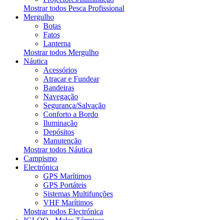
Mostrar todos Pesca Profissional
Mergulho
Botas
Fatos
Lanterna
Mostrar todos Mergulho
Náutica
Acessórios
Atracar e Fundear
Bandeiras
Navegação
Segurança/Salvação
Conforto a Bordo
Iluminação
Depósitos
Manutenção
Mostrar todos Náutica
Campismo
Electrónica
GPS Marítimos
GPS Portáteis
Sistemas Multifunções
VHF Marítimos
Mostrar todos Electrónica