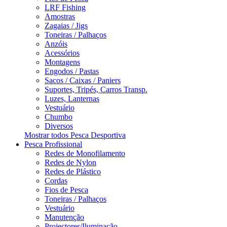
LRF Fishing
Amostras
Zagaias / Jigs
Toneiras / Palhaços
Anzóis
Acessórios
Montagens
Engodos / Pastas
Sacos / Caixas / Paniers
Suportes, Tripés, Carros Transp.
Luzes, Lanternas
Vestuário
Chumbo
Diversos
Mostrar todos Pesca Desportiva
Pesca Profissional
Redes de Monofilamento
Redes de Nylon
Redes de Plástico
Cordas
Fios de Pesca
Toneiras / Palhaços
Vestuário
Manutenção
Projectores/Iluminação