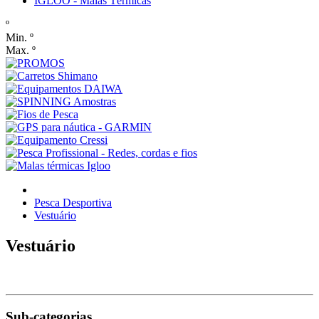
IGLOO - Malas Térmicas
º
Min. º
Max. º
Pesca Desportiva
Vestuário
Vestuário
Sub-categorias