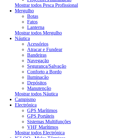
Mostrar todos Pesca Profissional
Mergulho
Botas
Fatos
Lanterna
Mostrar todos Mergulho
Náutica
Acessórios
Atracar e Fundear
Bandeiras
Navegação
Segurança/Salvação
Conforto a Bordo
Iluminação
Depósitos
Manutenção
Mostrar todos Náutica
Campismo
Electrónica
GPS Marítimos
GPS Portáteis
Sistemas Multifunções
VHF Marítimos
Mostrar todos Electrónica