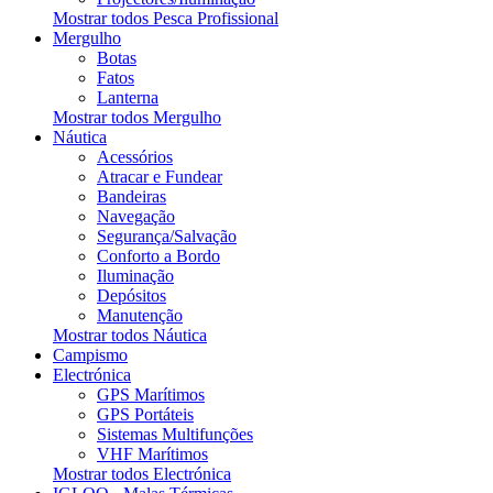
Mostrar todos Pesca Profissional
Mergulho
Botas
Fatos
Lanterna
Mostrar todos Mergulho
Náutica
Acessórios
Atracar e Fundear
Bandeiras
Navegação
Segurança/Salvação
Conforto a Bordo
Iluminação
Depósitos
Manutenção
Mostrar todos Náutica
Campismo
Electrónica
GPS Marítimos
GPS Portáteis
Sistemas Multifunções
VHF Marítimos
Mostrar todos Electrónica