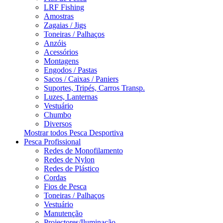
LRF Fishing
Amostras
Zagaias / Jigs
Toneiras / Palhaços
Anzóis
Acessórios
Montagens
Engodos / Pastas
Sacos / Caixas / Paniers
Suportes, Tripés, Carros Transp.
Luzes, Lanternas
Vestuário
Chumbo
Diversos
Mostrar todos Pesca Desportiva
Pesca Profissional
Redes de Monofilamento
Redes de Nylon
Redes de Plástico
Cordas
Fios de Pesca
Toneiras / Palhaços
Vestuário
Manutenção
Projectores/Iluminação