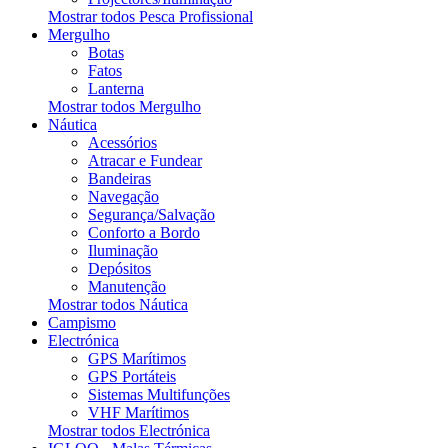
Mostrar todos Pesca Profissional
Mergulho
Botas
Fatos
Lanterna
Mostrar todos Mergulho
Náutica
Acessórios
Atracar e Fundear
Bandeiras
Navegação
Segurança/Salvação
Conforto a Bordo
Iluminação
Depósitos
Manutenção
Mostrar todos Náutica
Campismo
Electrónica
GPS Marítimos
GPS Portáteis
Sistemas Multifunções
VHF Marítimos
Mostrar todos Electrónica