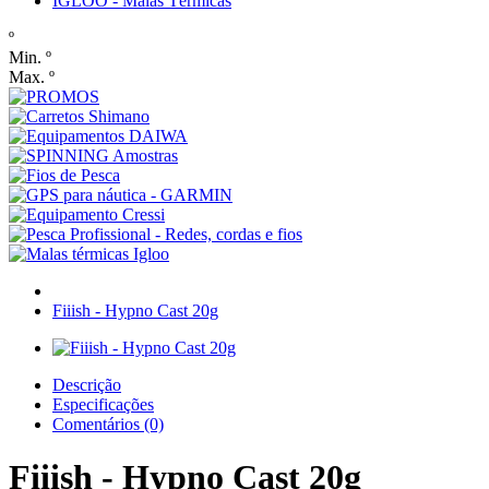
IGLOO - Malas Térmicas
º
Min. º
Max. º
Fiiish - Hypno Cast 20g
Descrição
Especificações
Comentários (0)
Fiiish - Hypno Cast 20g