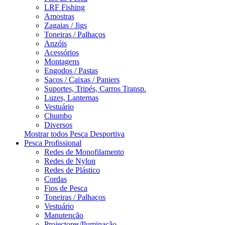
LRF Fishing
Amostras
Zagaias / Jigs
Toneiras / Palhaços
Anzóis
Acessórios
Montagens
Engodos / Pastas
Sacos / Caixas / Paniers
Suportes, Tripés, Carros Transp.
Luzes, Lanternas
Vestuário
Chumbo
Diversos
Mostrar todos Pesca Desportiva
Pesca Profissional
Redes de Monofilamento
Redes de Nylon
Redes de Plástico
Cordas
Fios de Pesca
Toneiras / Palhaços
Vestuário
Manutenção
Projectores/Iluminação