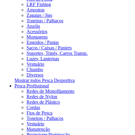
LRF Fishing
Amostras
Zagaias / Jigs
Toneiras / Palhaços
Anzóis
Acessórios
Montagens
Engodos / Pastas
Sacos / Caixas / Paniers
Suportes, Tripés, Carros Transp.
Luzes, Lanternas
Vestuário
Chumbo
Diversos
Mostrar todos Pesca Desportiva
Pesca Profissional
Redes de Monofilamento
Redes de Nylon
Redes de Plástico
Cordas
Fios de Pesca
Toneiras / Palhaços
Vestuário
Manutenção
Projectores/Iluminação