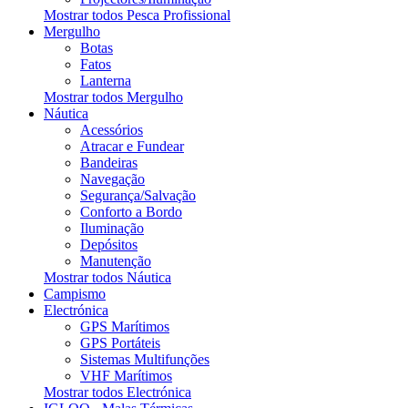
Mostrar todos Pesca Profissional
Mergulho
Botas
Fatos
Lanterna
Mostrar todos Mergulho
Náutica
Acessórios
Atracar e Fundear
Bandeiras
Navegação
Segurança/Salvação
Conforto a Bordo
Iluminação
Depósitos
Manutenção
Mostrar todos Náutica
Campismo
Electrónica
GPS Marítimos
GPS Portáteis
Sistemas Multifunções
VHF Marítimos
Mostrar todos Electrónica