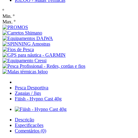
IGLOO - Malas Térmicas
º
Min. º
Max. º
Pesca Desportiva
Zagaias / Jigs
Fiiish - Hypno Cast 40g
Descrição
Especificações
Comentários (0)